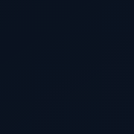
便或损失，本平台在法律允许的最大范围内不承担责任。
5.2 如您存在违反本协议任何条款（特别是第三章）的行
为，或根据法律法规、司法行政机关的要求，或基于合理
的风险管控考量，本平台有权独立判断并视情节严重程
度，立即采取以下一项或多项措施，且无需征得您的同意
或另行通知：
(a)
删除违规内容；
(b)
限制、暂停您使用部
分或全部服务功能；
(c)
暂时或永久封禁您的账户；
(d)
终
止向您提供本平台服务，并注销您的账户。本平台采取前
述措施不构成任何违约，亦无需向您或任何第三方承担任
何责任。
第六章 法律责任与法律适用
6.1 本协议之订立、生效、解释、履行、修订与争议解决，
均适用中华人民共和国大陆地区法律（不包括冲突法）。
6.2 因本协议或您使用本平台服务所引起或与之相关的任