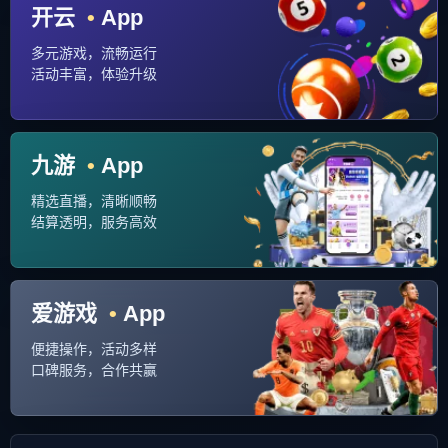
注册流程，创建唯一的用户账户。您承诺并保证，在注册
及此后使用服务的过程中，向本平台提交、填写、提供及
更新的所有身份资料与信息（包括但不限于姓名、身份证
件信息、联系方式、电子邮箱地址等）均是真实、准确、
完整、有效且最新的，且该等行为已获得相关权利人的充
分授权。您理解并同意，您有义务维持该等信息的及时更
新，以确保其持续的真实性与有效性。
1.2 您的账户由您自行设置并保管。您须对账户下的一切
活动（包括但不限于信息发布、数据查询、互动操作等）
承担全部法律责任。您应妥善保管账户密码及任何用于身
份验证的信息，并对因密码或账户失窃、泄露等非因本平
台过错导致的任何损失或责任自行承担全部后果。
1.3 为保障平台生态安全与用户权益，若本平台根据合理
判断或有证据表明您提交的信息存在虚假、不准确、过