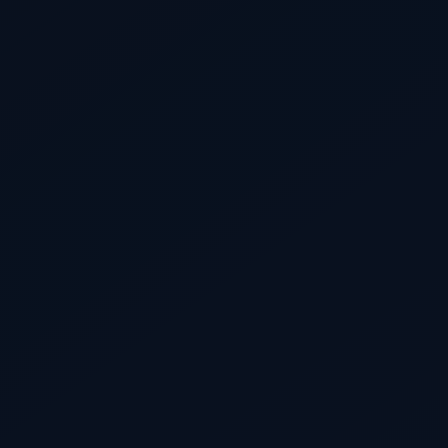
或升级，亦可能在未来推出新的服务模块。除非法律另有
明文规定，否则前述调整无需事先个别通知用户，本平台
将尽力通过公告、站内信等方式进行公布。服务内容可能
因地区、终端设备、软件版本等因素存在差异。
第三 用户行为规范与义务
您在使用本平台服务时，须承诺遵守中华人民共和国法律
法规、部门规章、规范性文件及社会公序良俗，并独立承
担所有因您行为所引致的法律责任。您不得从事包括但不
限于以下任何行为：
3.1
内容发布限制：
严禁制作、上传、复制、发布、传播
或储存任何含有下列内容的信息或从事相关行为：
* (a) 反对宪法所确定的基本原则，危害国家安全、泄露国
家秘密、颠覆国家政权、破坏国家统一的；
* (b) 损害国家荣誉和利益，煽动民族仇恨、民族歧视，破