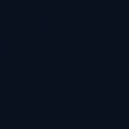
坏民族团结的；
* (c) 破坏国家宗教政策，宣扬邪教和封建迷信的；
* (d) 散布谣言，扰乱社会秩序，破坏社会稳定的；
* (e) 散布淫秽、色情、赌博、暴力、凶杀、恐怖或者教唆
犯罪的；
* (f) 侮辱或者诽谤他人，侵害他人名誉权、隐私权、肖像
权、知识产权等合法权益的；
* (g) 含有法律、行政法规、规章、条例以及任何具有法律
效力之规范所限制或禁止的其他内容。
3.2
行为合法性：
不得借助或利用本平台服务从事任何形
式的非法、犯罪活动，或为任何非法活动提供协助、便利
或信息支持，包括但不限于非法博彩、诈骗、洗钱、传
销、侵犯商业秘密等。
3.3
系统与数据安全：
不得从事任何可能破坏、干扰、瓦
解本平台网络系统、服务器、软件正常运行的行为，包括