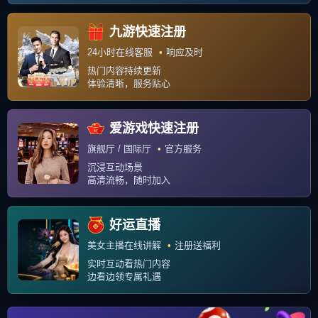
（以下简称“
kaiyun.com
开云(kaiyun)官方网站 - 体育赛事尽在
”）所提供的
开云入口
各项产品、功
官方APP · kaiyun.com
能、软件及服务之前，恳请您务必投入时间，仔细、完整
地阅读并透彻理解本《用户协议》（以下简称“本协议”）
的全部条款与条件，特别是其中涉及您重大权益及责任免
除、限制的加粗或下划线等突出显示部分。您的任何访
问、注册、登录或使用行为，都将被自动且不可撤销地视
为您已充分阅读、理解本协议所有内容，并自愿接受本协
议全部条款的法律约束，视同您与本平台运营方已正式达
成协议。若您不同意本协议的任何条款，或对本协议内容
存在任何疑问，您应立即停止使用本平台及相关服务。本
协议构成您使用本平台服务所依据的具有法律效力的文
件。
第一 用户注册与账户信息管理
1.1 为使用本平台的部分或全部核心服务，您可能需要完成