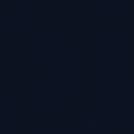
----
网站地图
关于我们
因为kaiyun的人气太高,开云APP是一个拥有最轻松的娱乐方
式、最完善的娱乐项目、最便捷的娱乐参与形式和最安全的账
户系统的娱乐平台,开云官网是一家提供电脑软件下载、电脑游
戏、安卓游戏、安卓软件、手游攻略、网游攻略、页游攻略等
多方面服务的网站,欢迎玩家下载安装或客户端咨询.。
Copyright © 2026