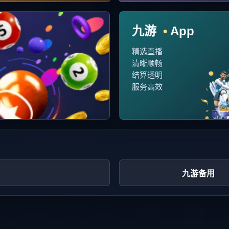
在于“防止消极比赛与摆烂行为”，赛事组织方表示，此前多
换替补或使用非主流阵容，导致比赛观赏性下降，甚至影响
对赛事精神的背叛，并施以重罚。
汰赛阶段，而是仅适用于小组赛前两轮；且“连败”的计算方
赛的数据——这意味着，即便队伍在正式比赛中尚未连败，