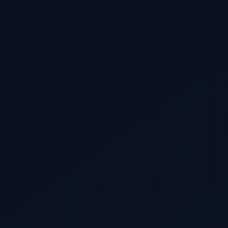
开云APP-三线激战，Faker巅峰对决、字母哥血
分钟、利物浦连败悬念中挣扎
相关文章
开云-网坛大地震！莎拉波娃赛事官方祭
开云-王者
出绝杀新规，德国队争议彻底爆发
大利亚观众