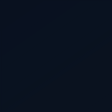
开云APP-双神临凡，
TheShy与凯恩的巅峰半
小时
2026-08-07
0
开云官网-姆巴佩新规引
爆法国队内讧，领先优
势反成祸端
2026-08-06
0