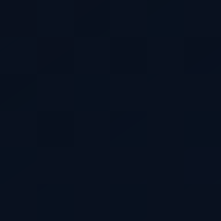
最新文章
开云-网坛大地震！莎拉
波娃赛事官方祭出绝杀
新规，德国
2026-08-08
0
开云-王者归来！蒂姆首
秀引爆全场，澳大利亚
观众沸腾
2026-08-08
0
开云APP-不老新星 绽
放惊艳——科维托娃险
讲
胜，澳大
2026-08-07
0
无
开云-70分钟血战！浓眉
三
遭西亚卡姆巅峰围剿，
爆冷夜胜
2026-08-07
0