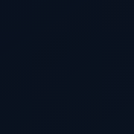
自爆，不如直接放弃认真打，这岂非与初衷南辕
一场关于“公平”的博弈远未结
截至发稿前,澳大利亚队已联合另外三支外
或修改条款，Doinb赛事官方则表示将于48
动赛事规则的进步，还是加剧强者恒强的马太效
力量开始干涉比赛本身，电竞的“公平”二字，
版权声明：
本站文章如无特别标注，均为本站原创文
转载请注明出处：
xiaomi，如有疑问，请联系
本文地址：
https://cn-web-kywf.com/2026/06/
分享：
上一篇: