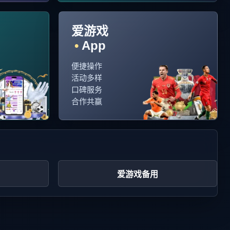
届
开云体育入口-Scout对决巴特勒，70
4
其
分激战G2分钟，绝杀悬念丛生
开云官网-莎拉波娃复出首战逆转取
5
式
胜，澳网观众沸腾
只
开云APP-TheShy天神下凡！爆冷击
6
溃瑞士队，极限操作引爆全场狂欢
开云体育APP下载-王者归来，风城
7
破晓，库里关键节点复出引领公牛绝
地反击
开云体育下载-哈登30+连场难阻颓
8
势，C9绝地反击极限翻盘