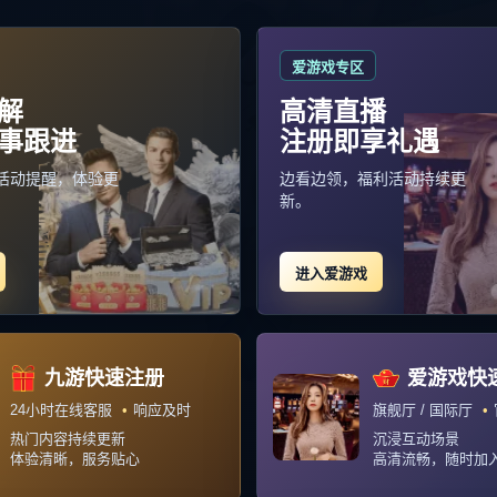
新闻资讯
案例分享
产品展示
关于我们
引争议，连败惩罚机制是否针对澳大利亚队？
148
2026-06-01 08:19:11
oinb全球挑战赛”赛事官方突然发布一则重磅公告：引入“连败
，将直接被扣除50%的赛事积分，并取消后续淘汰赛的种子
开处罚，消息一出，迅速在电竞圈引发轩然大波，而其中最激
。
，还是变相施压？