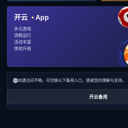
根据官方公告,
开云体育下载
新规的核心逻辑
比赛中，部分队伍在确认出线无望后，会刻意轮
他队伍的积分公平性，新规将“连败”视为一种
细节之处却暗藏争议：新规并非针对所有淘
不仅包括正赛，还涵盖了
开云
训练赛与公开排位
要训练赛战绩不佳，也可能触发惩罚。